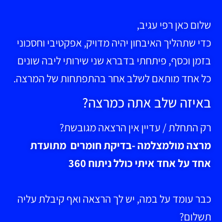
שלום כאן רפי עגיב,
כדי שתהליך האיבחון יהיה מדויק, אפקטיבי וחסכוני
בזמן וכסף, פיתחתי בדברא שני שירותי ליבה שונים
כל אחד מותאם לשלב אחר בהתפתחות של המרצה.
באיזה שלב אתה כמרצה?
רק התחלת / עדיין אין הרצאה מגובשת?
מרצה מולמצלמה -בדיקת חומרים מתועדת
אחד על אחד איתי כולל ניתוח 360
כבר עומד על במה, יש לך הרצאה ואף קיבלת עליה
תשלום?