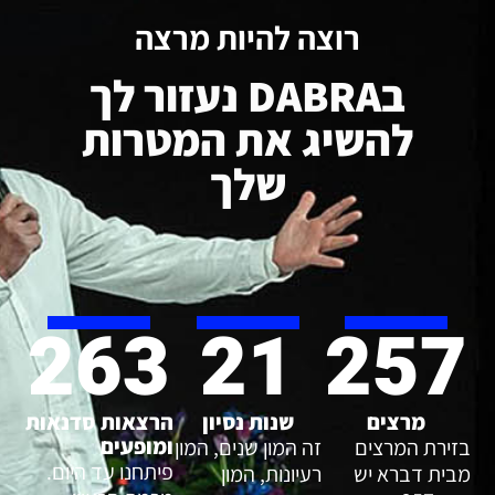
רוצה להיות מרצה
בDABRA נעזור לך
להשיג את המטרות
שלך
263
21
257
מרצים
שנות נסיון
הרצאות סדנאות
ומופעים
בזירת המרצים
זה המון שנים, המון
פיתחנו עד היום.
מבית דברא יש
רעיונות, המון