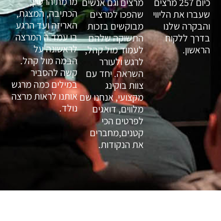
מרמת הרעיון,
כיום 257 מרצים
מרצים וגם אנשים
הכתיבה, המצגת,
שעברו את הליווי
שהפכו למרצים
האריזה ועד הרגע
והבקרה שלנו
מבוקשים בזכות
בו עמד.ה המרצה
בדרך ללקוח
התשוקה שלהם
לראשונה על
הראשון.
לעמוד מול קהל,
הבמה מול קהל.
לרגש ולעורר
קשה להסביר
השראה. יחד עם
במילים כמה מרגש
צוות בוקינג
אותנו לראות מרצה
מקצועי, אנחנו שם
נולד.
מלווים, דואגים
לפרטים הכי
קטנים,מחברים
את הנקודות.